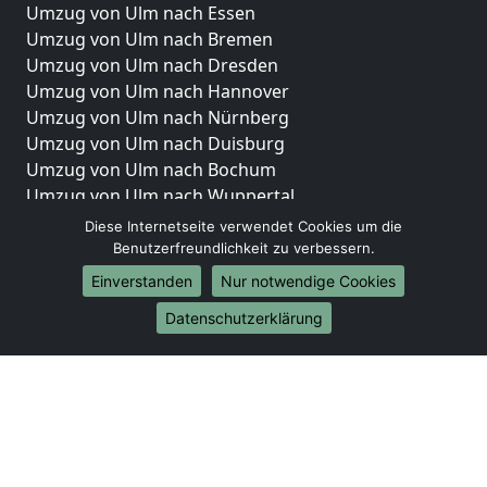
Umzug von Ulm nach Essen
Umzug von Ulm nach Bremen
Umzug von Ulm nach Dresden
Umzug von Ulm nach Hannover
Umzug von Ulm nach Nürnberg
Umzug von Ulm nach Duisburg
Umzug von Ulm nach Bochum
Umzug von Ulm nach Wuppertal
Umzug von Ulm nach Bielefeld
Diese Internetseite verwendet Cookies um die
Umzug von Ulm nach Bonn
Benutzerfreundlichkeit zu verbessern.
Umzug von Ulm nach Münster
Einverstanden
Nur notwendige Cookies
Internationale-Umzüge
Datenschutzerklärung
Umzug von Ulm nach Brasilien
Umzug von Ulm nach Brunei Darussalam
Umzug von Ulm nach Burkina Faso
Umzug von Ulm nach Burundi
Umzug von Ulm nach Chile
Umzug von Ulm nach China