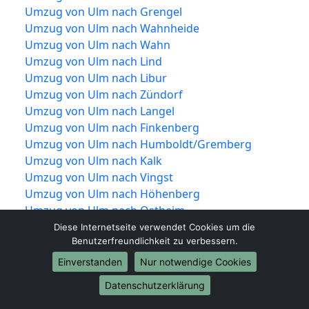
Umzug von Ulm nach Grengel
Umzug von Ulm nach Wahnheide
Umzug von Ulm nach Wahn
Umzug von Ulm nach Lind
Umzug von Ulm nach Libur
Umzug von Ulm nach Zündorf
Umzug von Ulm nach Langel
Umzug von Ulm nach Finkenberg
Umzug von Ulm nach Humboldt/Gremberg
Umzug von Ulm nach Kalk
Umzug von Ulm nach Vingst
Umzug von Ulm nach Höhenberg
Umzug von Ulm nach Ostheim
Umzug von Ulm nach Merheim
Diese Internetseite verwendet Cookies um die
Benutzerfreundlichkeit zu verbessern.
Umzug von Ulm nach Brück
Umzug von Ulm nach Rath/Heumar
Einverstanden
Nur notwendige Cookies
Umzug von Ulm nach Neubrück
Datenschutzerklärung
Umzug von Ulm nach Mülheim