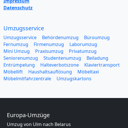
Impressum
Datenschutz
Umzugsservice
Umzugsservice
Behördenumzug
Büroumzug
Fernumzug
Firmenumzug
Laborumzug
Mini Umzug
Praxisumzug
Privatumzug
Seniorenumzug
Studentenumzug
Beiladung
Entrümpelung
Halteverbotszone
Klaviertransport
Möbellift
Haushaltsauflösung
Möbeltaxi
Möbelmitfahrzentrale
Umzugskartons
Europa-Umzüge
Umzug von Ulm nach Belarus