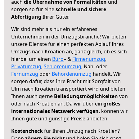
auch
die Übernahme von Formalitäten
und
sorgen so für eine
schnelle und sichere
Abfertigung
Ihrer Güter.
Wir sind mehr als nur ein erfahrenes
Unternehmen in der Umzugsbranche! Wir bieten
unsere Dienste für einen perfekten Ablauf Ihres
Umzugs nach Kroatien an, ganz gleich, ob es sich
hierbei um einen
Büro
– &
Firmenumzug
,
Privatumzug
,
Seniorenumzug
, Nah- oder
Fernumzug
oder
Behördenumzug
handelt. Wir
sorgen dafür, dass Ihre Fracht mit Sorgfalt von
Ulm nach Kroatien transportiert wird und bieten
Ihnen auch gerne
Beiladungsmöglichkeiten
von
oder nach Kroatien an. Da wir über ein
großes
internationales Netzwerk verfügen
, können wir
Ihnen gute und günstige Preise anbieten.
Kostencheck
für Ihren Umzug nach Kroatien?
Dann
zögern Sie nicht
und holen Sie sich ganz