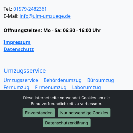
Tel.:
01579-2482361
E-Mail:
info@ulm-umzuege.de
Öffnungszeiten:
Mo - Sa: 06:30 - 16:00 Uhr
Impressum
Datenschutz
Umzugsservice
Umzugsservice
Behördenumzug
Büroumzug
Fernumzug
Firmenumzug
Laborumzug
Mini Umzug
Praxisumzug
Privatumzug
Diese Internetseite verwendet Cookies um die
Seniorenumzug
Studentenumzug
Beiladung
Benutzerfreundlichkeit zu verbessern.
Entrümpelung
Halteverbotszone
Klaviertransport
Einverstanden
Nur notwendige Cookies
Möbellift
Haushaltsauflösung
Möbeltaxi
Möbelmitfahrzentrale
Umzugskartons
Datenschutzerklärung