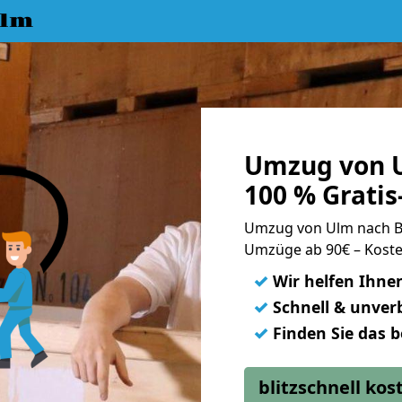
Ulm
Umzug von U
100 % Grati
Umzug von Ulm nach B
Umzüge ab 90€ – Koste
✓
Wir helfen Ihne
✓
Schnell & unverb
✓
Finden Sie das 
blitzschnell ko