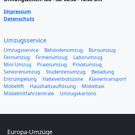
Impressum
Datenschutz
Umzugsservice
Umzugsservice
Behördenumzug
Büroumzug
Fernumzug
Firmenumzug
Laborumzug
Mini Umzug
Praxisumzug
Privatumzug
Seniorenumzug
Studentenumzug
Beiladung
Entrümpelung
Halteverbotszone
Klaviertransport
Möbellift
Haushaltsauflösung
Möbeltaxi
Möbelmitfahrzentrale
Umzugskartons
Europa-Umzüge