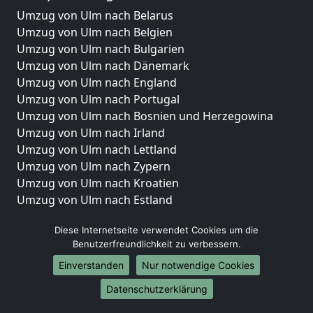
Umzug von Ulm nach Belarus
Umzug von Ulm nach Belgien
Umzug von Ulm nach Bulgarien
Umzug von Ulm nach Dänemark
Umzug von Ulm nach England
Umzug von Ulm nach Portugal
Umzug von Ulm nach Bosnien und Herzegowina
Umzug von Ulm nach Irland
Umzug von Ulm nach Lettland
Umzug von Ulm nach Zypern
Umzug von Ulm nach Kroatien
Umzug von Ulm nach Estland
Umzug von Ulm nach Finnland
Diese Internetseite verwendet Cookies um die
Umzug von Ulm nach Frankreich
Benutzerfreundlichkeit zu verbessern.
Umzug von Ulm nach Griechenland
Einverstanden
Nur notwendige Cookies
Umzug von Ulm nach Italien
Umzug von Ulm nach Liechtenstein
Datenschutzerklärung
Umzug von Ulm nach Luxemburg