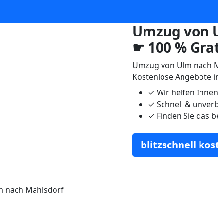
Umzug von U
☛ 100 % Gra
Umzug von Ulm nach M
Kostenlose Angebote i
✓
Wir helfen Ihne
✓
Schnell & unverb
✓
Finden Sie das b
blitzschnell ko
 nach Mahlsdorf