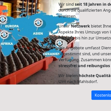
Wir sind
seit 18 Jahren in
durch die qualifizierten Ang
erwiesen.
Unser
Netzwerk
bietet Ihn
Aspekte Ihres Umzugs von 
Planung bis hin zur Umsetz
Die Angebote umfasst Dienst
abgestimmt sind, und unser
Verfügung. Zusammen können
stressfrei und reibungslos
Wir bieten
höchste Qualitä
Ulm nach Mahlsdorf.
Kostenlo