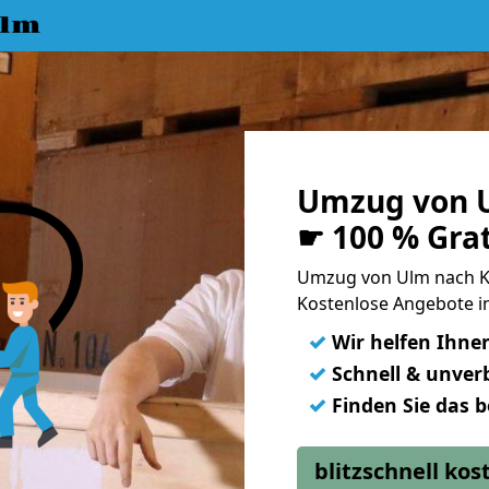
Ulm
Umzug von U
☛ 100 % Gra
Umzug von Ulm nach K
Kostenlose Angebote i
✓
Wir helfen Ihne
✓
Schnell & unverb
✓
Finden Sie das 
blitzschnell ko