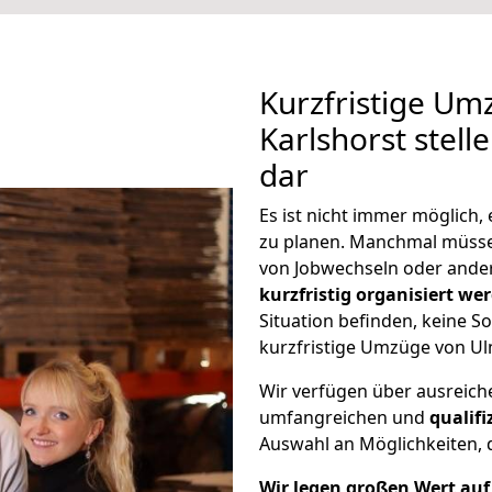
Kurzfristige Um
Karlshorst stell
dar
Es ist nicht immer möglich
zu planen. Manchmal müss
von Jobwechseln oder ander
kurzfristig organisiert we
Situation befinden, keine So
kurzfristige Umzüge von Ul
Wir verfügen über ausreic
umfangreichen und
qualif
Auswahl an Möglichkeiten, d
Wir legen großen Wert auf 