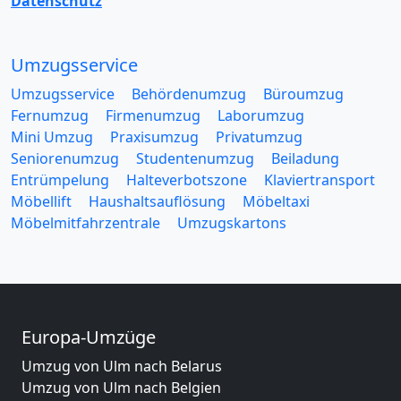
Datenschutz
Umzugsservice
Umzugsservice
Behördenumzug
Büroumzug
Fernumzug
Firmenumzug
Laborumzug
Mini Umzug
Praxisumzug
Privatumzug
Seniorenumzug
Studentenumzug
Beiladung
Entrümpelung
Halteverbotszone
Klaviertransport
Möbellift
Haushaltsauflösung
Möbeltaxi
Möbelmitfahrzentrale
Umzugskartons
Europa-Umzüge
Umzug von Ulm nach Belarus
Umzug von Ulm nach Belgien