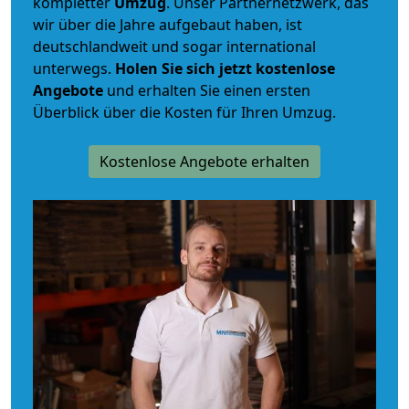
kompletter
Umzug
. Unser Partnernetzwerk, das
wir über die Jahre aufgebaut haben, ist
deutschlandweit und sogar international
unterwegs.
Holen Sie sich jetzt kostenlose
Angebote
und erhalten Sie einen ersten
Überblick über die Kosten für Ihren Umzug.
Kostenlose Angebote erhalten