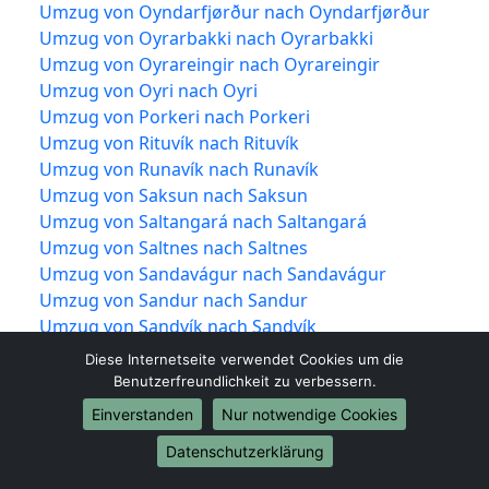
Umzug von Oyndarfjørður nach Oyndarfjørður
Umzug von Oyrarbakki nach Oyrarbakki
Umzug von Oyrareingir nach Oyrareingir
Umzug von Oyri nach Oyri
Umzug von Porkeri nach Porkeri
Umzug von Rituvík nach Rituvík
Umzug von Runavík nach Runavík
Umzug von Saksun nach Saksun
Umzug von Saltangará nach Saltangará
Umzug von Saltnes nach Saltnes
Umzug von Sandavágur nach Sandavágur
Umzug von Sandur nach Sandur
Umzug von Sandvík nach Sandvík
Umzug von Selatrað nach Selatrað
Diese Internetseite verwendet Cookies um die
Umzug von Signabøur nach Signabøur
Benutzerfreundlichkeit zu verbessern.
Umzug von Skælingur nach Skælingur
Einverstanden
Nur notwendige Cookies
Umzug von Skálabotnur nach Skálabotnur
Datenschutzerklärung
Umzug von Skálatoftir nach Skálatoftir
Umzug von Skálavík nach Skálavík