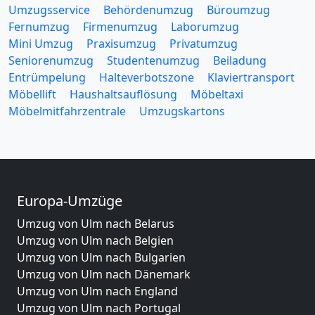
Umzugsservice
Behördenumzug
Büroumzug
Fernumzug
Firmenumzug
Laborumzug
Mini Umzug
Praxisumzug
Privatumzug
Seniorenumzug
Studentenumzug
Beiladung
Entrümpelung
Halteverbotszone
Klaviertransport
Möbellift
Haushaltsauflösung
Möbeltaxi
Möbelmitfahrzentrale
Umzugskartons
Europa-Umzüge
Umzug von Ulm nach Belarus
Umzug von Ulm nach Belgien
Umzug von Ulm nach Bulgarien
Umzug von Ulm nach Dänemark
Umzug von Ulm nach England
Umzug von Ulm nach Portugal