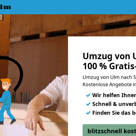
Ulm
Umzug von U
100 % Grati
Umzug von Ulm nach S
Kostenlose Angebote in
✓
Wir helfen Ihne
✓
Schnell & unverb
✓
Finden Sie das 
blitzschnell ko