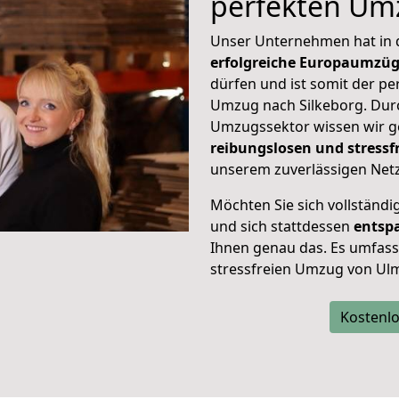
perfekten Um
Unser Unternehmen hat in
erfolgreiche Europaumzü
dürfen und ist somit der pe
Umzug nach Silkeborg. Dur
Umzugssektor wissen wir g
reibungslosen und stress
unserem zuverlässigen Netz
Möchten Sie sich vollständ
und sich stattdessen
entsp
Ihnen genau das. Es umfasst 
stressfreien Umzug von Ulm
Kostenlo