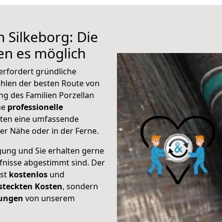
 Silkeborg: Die
n es möglich
erfordert gründliche
hlen der besten Route von
ng des Familien Porzellan
ine
professionelle
eten eine umfassende
er Nähe oder in der Ferne.
gung und Sie erhalten gerne
rfnisse abgestimmt sind. Der
ist
kostenlos
und
steckten Kosten
, sondern
tungen
von unserem