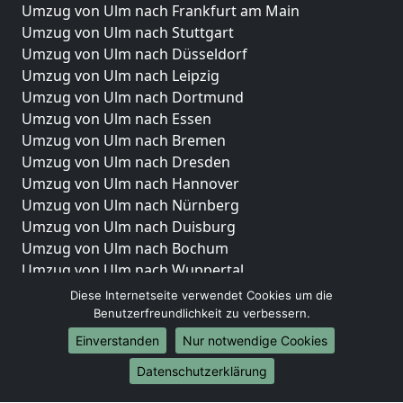
Umzug von Ulm nach Frankfurt am Main
Umzug von Ulm nach Stuttgart
Umzug von Ulm nach Düsseldorf
Umzug von Ulm nach Leipzig
Umzug von Ulm nach Dortmund
Umzug von Ulm nach Essen
Umzug von Ulm nach Bremen
Umzug von Ulm nach Dresden
Umzug von Ulm nach Hannover
Umzug von Ulm nach Nürnberg
Umzug von Ulm nach Duisburg
Umzug von Ulm nach Bochum
Umzug von Ulm nach Wuppertal
Umzug von Ulm nach Bielefeld
Diese Internetseite verwendet Cookies um die
Umzug von Ulm nach Bonn
Benutzerfreundlichkeit zu verbessern.
Umzug von Ulm nach Münster
Einverstanden
Nur notwendige Cookies
Internationale-Umzüge
Datenschutzerklärung
Umzug von Ulm nach Brasilien