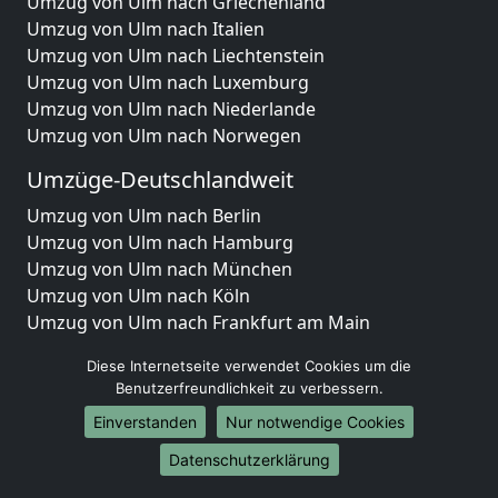
Umzug von Ulm nach Griechenland
Umzug von Ulm nach Italien
Umzug von Ulm nach Liechtenstein
Umzug von Ulm nach Luxemburg
Umzug von Ulm nach Niederlande
Umzug von Ulm nach Norwegen
Umzüge-Deutschlandweit
Umzug von Ulm nach Berlin
Umzug von Ulm nach Hamburg
Umzug von Ulm nach München
Umzug von Ulm nach Köln
Umzug von Ulm nach Frankfurt am Main
Umzug von Ulm nach Stuttgart
Diese Internetseite verwendet Cookies um die
Umzug von Ulm nach Düsseldorf
Benutzerfreundlichkeit zu verbessern.
Umzug von Ulm nach Leipzig
Einverstanden
Nur notwendige Cookies
Umzug von Ulm nach Dortmund
Umzug von Ulm nach Essen
Datenschutzerklärung
Umzug von Ulm nach Bremen