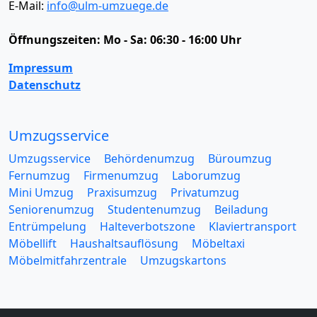
E-Mail:
info@ulm-umzuege.de
Öffnungszeiten:
Mo - Sa: 06:30 - 16:00 Uhr
Impressum
Datenschutz
Umzugsservice
Umzugsservice
Behördenumzug
Büroumzug
Fernumzug
Firmenumzug
Laborumzug
Mini Umzug
Praxisumzug
Privatumzug
Seniorenumzug
Studentenumzug
Beiladung
Entrümpelung
Halteverbotszone
Klaviertransport
Möbellift
Haushaltsauflösung
Möbeltaxi
Möbelmitfahrzentrale
Umzugskartons