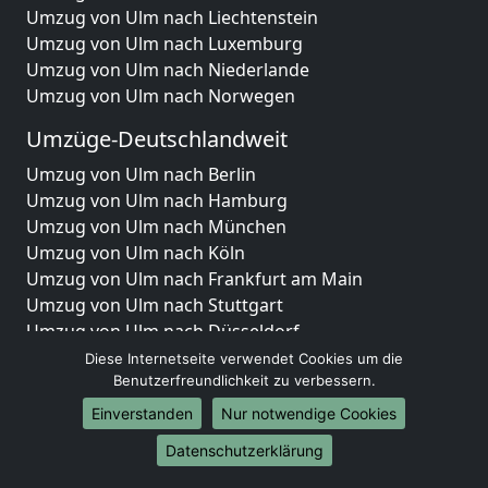
Umzug von Ulm nach Liechtenstein
Umzug von Ulm nach Luxemburg
Umzug von Ulm nach Niederlande
Umzug von Ulm nach Norwegen
Umzüge-Deutschlandweit
Umzug von Ulm nach Berlin
Umzug von Ulm nach Hamburg
Umzug von Ulm nach München
Umzug von Ulm nach Köln
Umzug von Ulm nach Frankfurt am Main
Umzug von Ulm nach Stuttgart
Umzug von Ulm nach Düsseldorf
Umzug von Ulm nach Leipzig
Diese Internetseite verwendet Cookies um die
Benutzerfreundlichkeit zu verbessern.
Umzug von Ulm nach Dortmund
Umzug von Ulm nach Essen
Einverstanden
Nur notwendige Cookies
Umzug von Ulm nach Bremen
Datenschutzerklärung
Umzug von Ulm nach Dresden