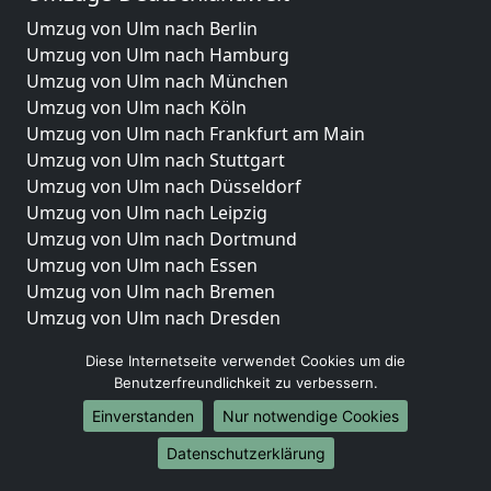
Umzug von Ulm nach Berlin
Umzug von Ulm nach Hamburg
Umzug von Ulm nach München
Umzug von Ulm nach Köln
Umzug von Ulm nach Frankfurt am Main
Umzug von Ulm nach Stuttgart
Umzug von Ulm nach Düsseldorf
Umzug von Ulm nach Leipzig
Umzug von Ulm nach Dortmund
Umzug von Ulm nach Essen
Umzug von Ulm nach Bremen
Umzug von Ulm nach Dresden
Umzug von Ulm nach Hannover
Diese Internetseite verwendet Cookies um die
Umzug von Ulm nach Nürnberg
Benutzerfreundlichkeit zu verbessern.
Umzug von Ulm nach Duisburg
Einverstanden
Nur notwendige Cookies
Umzug von Ulm nach Bochum
Umzug von Ulm nach Wuppertal
Datenschutzerklärung
Umzug von Ulm nach Bielefeld