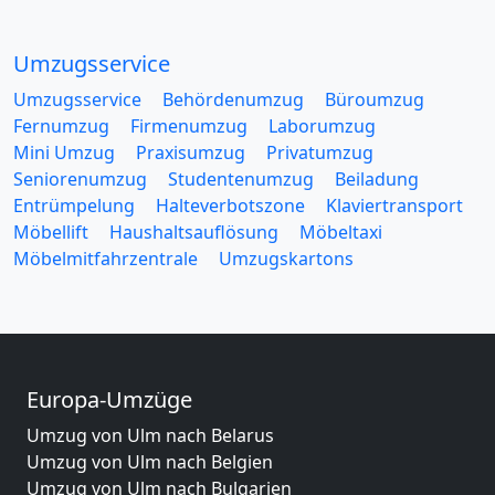
Umzugsservice
Umzugsservice
Behördenumzug
Büroumzug
Fernumzug
Firmenumzug
Laborumzug
Mini Umzug
Praxisumzug
Privatumzug
Seniorenumzug
Studentenumzug
Beiladung
Entrümpelung
Halteverbotszone
Klaviertransport
Möbellift
Haushaltsauflösung
Möbeltaxi
Möbelmitfahrzentrale
Umzugskartons
Europa-Umzüge
Umzug von Ulm nach Belarus
Umzug von Ulm nach Belgien
Umzug von Ulm nach Bulgarien