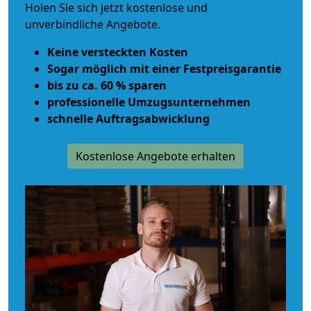
Holen Sie sich jetzt kostenlose und
unverbindliche Angebote.
Keine versteckten Kosten
Sogar möglich mit einer Festpreisgarantie
bis zu ca. 60 % sparen
professionelle Umzugsunternehmen
schnelle Auftragsabwicklung
Kostenlose Angebote erhalten