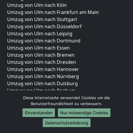
Umzug von Ulm nach Köln
Umzug von Ulm nach Frankfurt am Main
Umzug von Ulm nach Stuttgart
Umzug von Ulm nach Düsseldorf
Umzug von Ulm nach Leipzig
Umzug von Ulm nach Dortmund
Umzug von Ulm nach Essen
Umzug von Ulm nach Bremen
Umzug von Ulm nach Dresden
Umzug von Ulm nach Hannover
Umzug von Ulm nach Nürnberg
Umzug von Ulm nach Duisburg
Umzug von Ulm nach Bochum
Umzug von Ulm nach Wuppertal
Diese Internetseite verwendet Cookies um die
Benutzerfreundlichkeit zu verbessern.
Umzug von Ulm nach Bielefeld
Umzug von Ulm nach Bonn
Einverstanden
Nur notwendige Cookies
Umzug von Ulm nach Münster
Datenschutzerklärung
Internationale-Umzüge