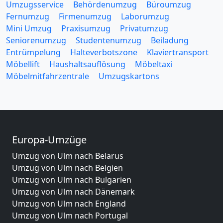
Umzugsservice
Behördenumzug
Büroumzug
Fernumzug
Firmenumzug
Laborumzug
Mini Umzug
Praxisumzug
Privatumzug
Seniorenumzug
Studentenumzug
Beiladung
Entrümpelung
Halteverbotszone
Klaviertransport
Möbellift
Haushaltsauflösung
Möbeltaxi
Möbelmitfahrzentrale
Umzugskartons
Europa-Umzüge
Umzug von Ulm nach Belarus
Umzug von Ulm nach Belgien
Umzug von Ulm nach Bulgarien
Umzug von Ulm nach Dänemark
Umzug von Ulm nach England
Umzug von Ulm nach Portugal