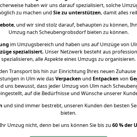
cherweise haben wir uns darauf spezialisiert, solche Um
öglich zu machen und
Sie zu unterstützen
, damit alles re
gebote
, und wir sind stolz darauf, behaupten zu können, Ih
Umzug nach Scheubengrobsdorf bieten zu können.
rung
im Umzugsbereich und haben uns auf Umzüge von Ul
ge spezialisiert.
Unser Netzwerk besteht aus professione
spezialisieren, alle Aspekte eines Umzugs zu organisieren.
den Transport bis hin zur Einrichtung Ihres neuen Zuhause
istungen in Ulm wie das
Verpacken
und
Entpacken
von
Ge
ind uns bewusst, dass jeder Umzug von Ulm nach Scheubengr
eingestellt, auf die Bedürfnisse und Wünsche unserer Kund
n
und sind immer bestrebt, unseren Kunden den besten Se
bieten.
Ihr Umzug nicht, denn bei uns können Sie bis zu
60 % der 