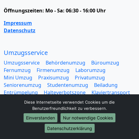
Öffnungszeiten:
Mo - Sa: 06:30 - 16:00 Uhr
Impressum
Datenschutz
Umzugsservice
Umzugsservice
Behördenumzug
Büroumzug
Fernumzug
Firmenumzug
Laborumzug
Mini Umzug
Praxisumzug
Privatumzug
Seniorenumzug
Studentenumzug
Beiladung
Entrümpelung
Halteverbotszone
Klaviertransport
Möbellift
Haushaltsauflösung
Möbeltaxi
Diese Internetseite verwendet Cookies um die
Möbelmitfahrzentrale
Umzugskartons
Benutzerfreundlichkeit zu verbessern.
Einverstanden
Nur notwendige Cookies
Datenschutzerklärung