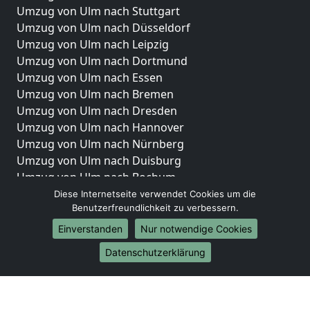
Umzug von Ulm nach Stuttgart
Umzug von Ulm nach Düsseldorf
Umzug von Ulm nach Leipzig
Umzug von Ulm nach Dortmund
Umzug von Ulm nach Essen
Umzug von Ulm nach Bremen
Umzug von Ulm nach Dresden
Umzug von Ulm nach Hannover
Umzug von Ulm nach Nürnberg
Umzug von Ulm nach Duisburg
Umzug von Ulm nach Bochum
Umzug von Ulm nach Wuppertal
Diese Internetseite verwendet Cookies um die
Benutzerfreundlichkeit zu verbessern.
Umzug von Ulm nach Bielefeld
Umzug von Ulm nach Bonn
Einverstanden
Nur notwendige Cookies
Umzug von Ulm nach Münster
Datenschutzerklärung
Internationale-Umzüge
Umzug von Ulm nach Brasilien