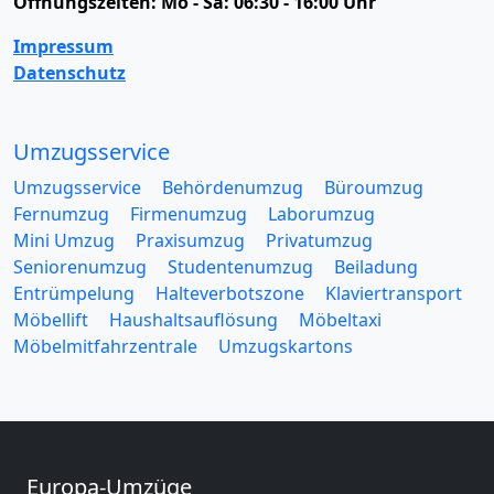
Öffnungszeiten:
Mo - Sa: 06:30 - 16:00 Uhr
Impressum
Datenschutz
Umzugsservice
Umzugsservice
Behördenumzug
Büroumzug
Fernumzug
Firmenumzug
Laborumzug
Mini Umzug
Praxisumzug
Privatumzug
Seniorenumzug
Studentenumzug
Beiladung
Entrümpelung
Halteverbotszone
Klaviertransport
Möbellift
Haushaltsauflösung
Möbeltaxi
Möbelmitfahrzentrale
Umzugskartons
Europa-Umzüge