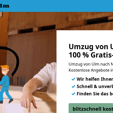
Ulm
Umzug von 
100 % Grati
Umzug von Ulm nach N
Kostenlose Angebote i
✓
Wir helfen Ihne
✓
Schnell & unverb
✓
Finden Sie das 
blitzschnell ko