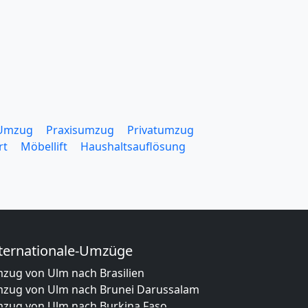
 Umzug
Praxisumzug
Privatumzug
rt
Möbellift
Haushaltsauflösung
ternationale-Umzüge
zug von Ulm nach Brasilien
zug von Ulm nach Brunei Darussalam
zug von Ulm nach Burkina Faso