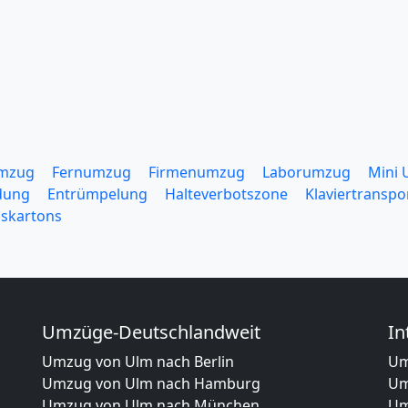
mzug
Fernumzug
Firmenumzug
Laborumzug
Mini
dung
Entrümpelung
Halteverbotszone
Klaviertranspo
skartons
Umzüge-Deutschlandweit
In
Umzug von Ulm nach Berlin
Um
Umzug von Ulm nach Hamburg
Um
Umzug von Ulm nach München
Um