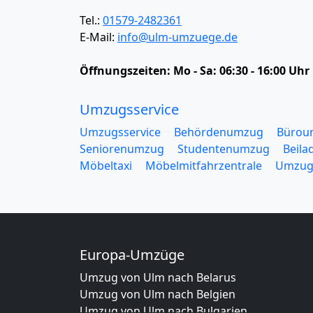
Tel.:
01579-2482361
E-Mail:
info@ulm-umzuege.de
Öffnungszeiten:
Mo - Sa: 06:30 - 16:00 Uhr
Umzugsservice
Umzugsservice
Behördenumzug
Bürou
Seniorenumzug
Studentenumzug
Beila
Möbeltaxi
Möbelmitfahrzentrale
Umzug
Europa-Umzüge
Umzug von Ulm nach Belarus
Umzug von Ulm nach Belgien
Umzug von Ulm nach Bulgarien