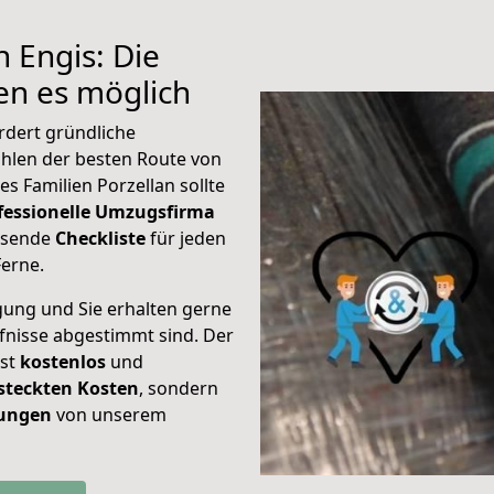
 Engis: Die
n es möglich
rdert gründliche
hlen der besten Route von
s Familien Porzellan sollte
fessionelle Umzugsfirma
assende
Checkliste
für jeden
Ferne.
gung und Sie erhalten gerne
rfnisse abgestimmt sind. Der
ist
kostenlos
und
steckten Kosten
, sondern
tungen
von unserem