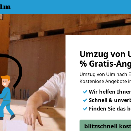
Ulm
Umzug von U
% Gratis-An
Umzug von Ulm nach E
Kostenlose Angebote in
✓
Wir helfen Ihne
✓
Schnell & unverb
✓
Finden Sie das 
blitzschnell ko