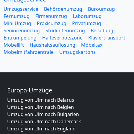
Umzugsservice
Behördenumzug
Büroumzug
Fernumzug
Firmenumzug
Laborumzug
Mini Umzug
Praxisumzug
Privatumzug
Seniorenumzug
Studentenumzug
Beiladung
Entrümpelung
Halteverbotszone
Klaviertransport
Möbellift
Haushaltsauflösung
Möbeltaxi
Möbelmitfahrzentrale
Umzugskartons
Europa-Umzüge
Umzug von Ulm nach Belarus
Umzug von Ulm nach Belgien
Umzug von Ulm nach Bulgarien
Umzug von Ulm nach Dänemark
Umzug von Ulm nach England