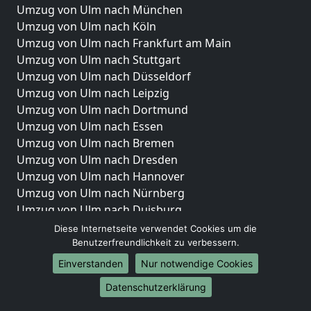
Umzug von Ulm nach München
Umzug von Ulm nach Köln
Umzug von Ulm nach Frankfurt am Main
Umzug von Ulm nach Stuttgart
Umzug von Ulm nach Düsseldorf
Umzug von Ulm nach Leipzig
Umzug von Ulm nach Dortmund
Umzug von Ulm nach Essen
Umzug von Ulm nach Bremen
Umzug von Ulm nach Dresden
Umzug von Ulm nach Hannover
Umzug von Ulm nach Nürnberg
Umzug von Ulm nach Duisburg
Umzug von Ulm nach Bochum
Diese Internetseite verwendet Cookies um die
Umzug von Ulm nach Wuppertal
Benutzerfreundlichkeit zu verbessern.
Umzug von Ulm nach Bielefeld
Einverstanden
Nur notwendige Cookies
Umzug von Ulm nach Bonn
Datenschutzerklärung
Umzug von Ulm nach Münster