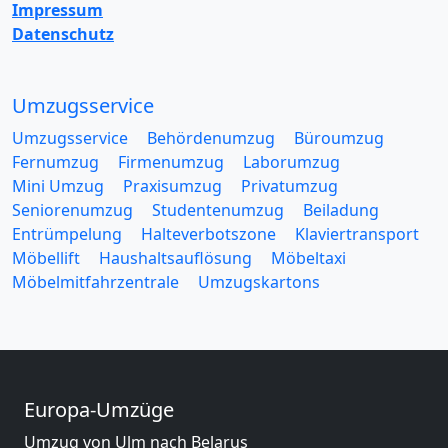
Impressum
Datenschutz
Umzugsservice
Umzugsservice
Behördenumzug
Büroumzug
Fernumzug
Firmenumzug
Laborumzug
Mini Umzug
Praxisumzug
Privatumzug
Seniorenumzug
Studentenumzug
Beiladung
Entrümpelung
Halteverbotszone
Klaviertransport
Möbellift
Haushaltsauflösung
Möbeltaxi
Möbelmitfahrzentrale
Umzugskartons
Europa-Umzüge
Umzug von Ulm nach Belarus