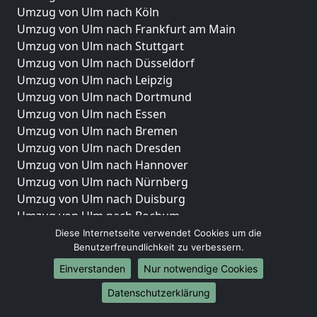
Umzug von Ulm nach Köln
Umzug von Ulm nach Frankfurt am Main
Umzug von Ulm nach Stuttgart
Umzug von Ulm nach Düsseldorf
Umzug von Ulm nach Leipzig
Umzug von Ulm nach Dortmund
Umzug von Ulm nach Essen
Umzug von Ulm nach Bremen
Umzug von Ulm nach Dresden
Umzug von Ulm nach Hannover
Umzug von Ulm nach Nürnberg
Umzug von Ulm nach Duisburg
Umzug von Ulm nach Bochum
Umzug von Ulm nach Wuppertal
Diese Internetseite verwendet Cookies um die
Benutzerfreundlichkeit zu verbessern.
Umzug von Ulm nach Bielefeld
Umzug von Ulm nach Bonn
Einverstanden
Nur notwendige Cookies
Umzug von Ulm nach Münster
Datenschutzerklärung
Internationale-Umzüge