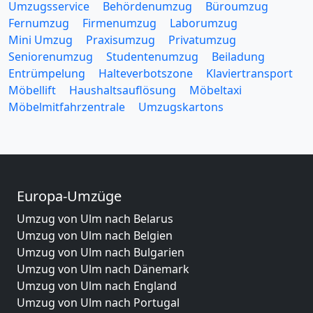
Umzugsservice
Behördenumzug
Büroumzug
Fernumzug
Firmenumzug
Laborumzug
Mini Umzug
Praxisumzug
Privatumzug
Seniorenumzug
Studentenumzug
Beiladung
Entrümpelung
Halteverbotszone
Klaviertransport
Möbellift
Haushaltsauflösung
Möbeltaxi
Möbelmitfahrzentrale
Umzugskartons
Europa-Umzüge
Umzug von Ulm nach Belarus
Umzug von Ulm nach Belgien
Umzug von Ulm nach Bulgarien
Umzug von Ulm nach Dänemark
Umzug von Ulm nach England
Umzug von Ulm nach Portugal