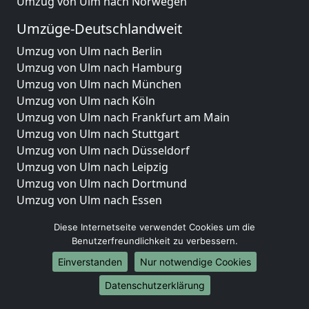
Umzug von Ulm nach Norwegen
Umzüge-Deutschlandweit
Umzug von Ulm nach Berlin
Umzug von Ulm nach Hamburg
Umzug von Ulm nach München
Umzug von Ulm nach Köln
Umzug von Ulm nach Frankfurt am Main
Umzug von Ulm nach Stuttgart
Umzug von Ulm nach Düsseldorf
Umzug von Ulm nach Leipzig
Umzug von Ulm nach Dortmund
Umzug von Ulm nach Essen
Umzug von Ulm nach Bremen
Diese Internetseite verwendet Cookies um die
Umzug von Ulm nach Dresden
Benutzerfreundlichkeit zu verbessern.
Umzug von Ulm nach Hannover
Einverstanden
Nur notwendige Cookies
Umzug von Ulm nach Nürnberg
Umzug von Ulm nach Duisburg
Datenschutzerklärung
Umzug von Ulm nach Bochum