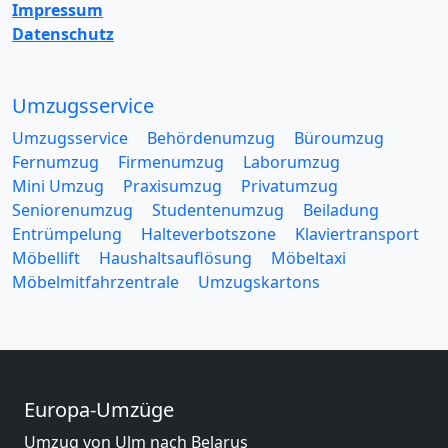
Impressum
Datenschutz
Umzugsservice
Umzugsservice
Behördenumzug
Büroumzug
Fernumzug
Firmenumzug
Laborumzug
Mini Umzug
Praxisumzug
Privatumzug
Seniorenumzug
Studentenumzug
Beiladung
Entrümpelung
Halteverbotszone
Klaviertransport
Möbellift
Haushaltsauflösung
Möbeltaxi
Möbelmitfahrzentrale
Umzugskartons
Europa-Umzüge
Umzug von Ulm nach Belarus