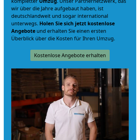
kompletter
Umzug
. Unser Partnernetzwerk, das
wir über die Jahre aufgebaut haben, ist
deutschlandweit und sogar international
unterwegs.
Holen Sie sich jetzt kostenlose
Angebote
und erhalten Sie einen ersten
Überblick über die Kosten für Ihren Umzug.
Kostenlose Angebote erhalten