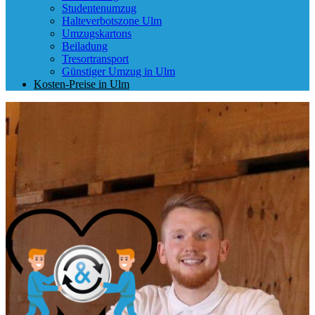
Studentenumzug
Halteverbotszone Ulm
Umzugskartons
Beiladung
Tresortransport
Günstiger Umzug in Ulm
Kosten-Preise in Ulm