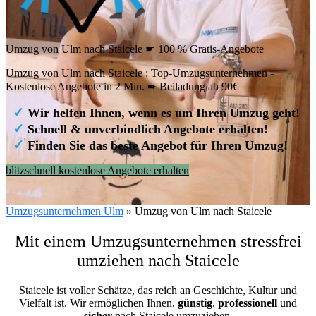
Umzug von Ulm nach Staicele ☛ 100 % Gratis-Angebote
Umzug von Ulm nach Staicele : Top-Umzugsunternehmen -
Kostenlose Angebote in 2 Min. ➨ Beiladung ab 90€
✓
Wir helfen Ihnen, wenn es um Ihren Umzug geht!
✓
Schnell & unverbindlich Angebote erhalten!
✓
Finden Sie das beste Angebot für Ihren Umzug!
blitzschnell kostenlose Angebote erhalten
Umzugsunternehmen Ulm
»
Umzug von Ulm nach Staicele
Mit einem Umzugsunternehmen stressfrei
umziehen nach Staicele
Staicele ist voller Schätze, das reich an Geschichte, Kultur und
Vielfalt ist. Wir ermöglichen Ihnen,
günstig
,
professionell
und
sicher
nach Staicele umzuziehen.