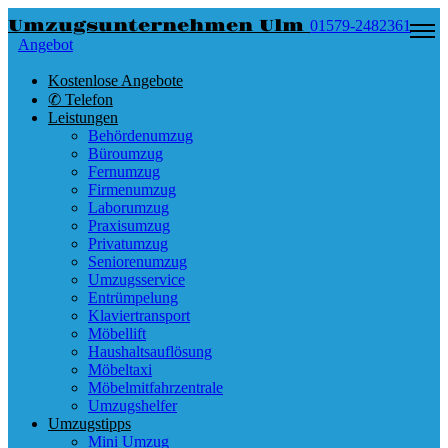
Umzugsunternehmen Ulm
01579-2482361
Angebot
Kostenlose Angebote
✆ Telefon
Leistungen
Behördenumzug
Büroumzug
Fernumzug
Firmenumzug
Laborumzug
Praxisumzug
Privatumzug
Seniorenumzug
Umzugsservice
Entrümpelung
Klaviertransport
Möbellift
Haushaltsauflösung
Möbeltaxi
Möbelmitfahrzentrale
Umzugshelfer
Umzugstipps
Mini Umzug