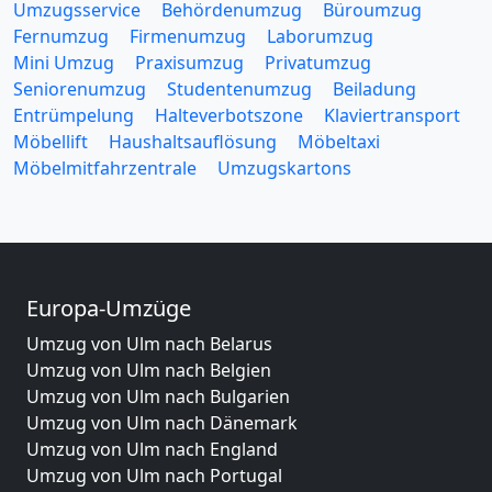
Umzugsservice
Behördenumzug
Büroumzug
Fernumzug
Firmenumzug
Laborumzug
Mini Umzug
Praxisumzug
Privatumzug
Seniorenumzug
Studentenumzug
Beiladung
Entrümpelung
Halteverbotszone
Klaviertransport
Möbellift
Haushaltsauflösung
Möbeltaxi
Möbelmitfahrzentrale
Umzugskartons
Europa-Umzüge
Umzug von Ulm nach Belarus
Umzug von Ulm nach Belgien
Umzug von Ulm nach Bulgarien
Umzug von Ulm nach Dänemark
Umzug von Ulm nach England
Umzug von Ulm nach Portugal