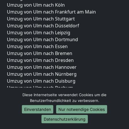
Umzug von Ulm nach Köln
Umzug von Ulm nach Frankfurt am Main
Umzug von Ulm nach Stuttgart
Umzug von Ulm nach Düsseldorf
Umzug von Ulm nach Leipzig
Umzug von Ulm nach Dortmund
Umzug von Ulm nach Essen
Umzug von Ulm nach Bremen
Umzug von Ulm nach Dresden
Umzug von Ulm nach Hannover
Umzug von Ulm nach Nürnberg
Umzug von Ulm nach Duisburg
Umzug von Ulm nach Bochum
Umzug von Ulm nach Wuppertal
Diese Internetseite verwendet Cookies um die
Benutzerfreundlichkeit zu verbessern.
Umzug von Ulm nach Bielefeld
Umzug von Ulm nach Bonn
Einverstanden
Nur notwendige Cookies
Umzug von Ulm nach Münster
Datenschutzerklärung
Internationale-Umzüge