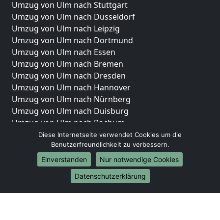
Umzug von Ulm nach Stuttgart
Umzug von Ulm nach Düsseldorf
Umzug von Ulm nach Leipzig
Umzug von Ulm nach Dortmund
Umzug von Ulm nach Essen
Umzug von Ulm nach Bremen
Umzug von Ulm nach Dresden
Umzug von Ulm nach Hannover
Umzug von Ulm nach Nürnberg
Umzug von Ulm nach Duisburg
Umzug von Ulm nach Bochum
Umzug von Ulm nach Wuppertal
Diese Internetseite verwendet Cookies um die
Benutzerfreundlichkeit zu verbessern.
Umzug von Ulm nach Bielefeld
Umzug von Ulm nach Bonn
Einverstanden
Nur notwendige Cookies
Umzug von Ulm nach Münster
Datenschutzerklärung
Internationale-Umzüge
Umzug von Ulm nach Brasilien
Umzug von Ulm nach Brunei Darussalam