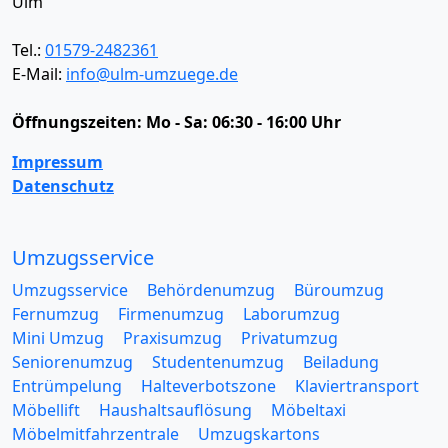
Ulm
Tel.:
01579-2482361
E-Mail:
info@ulm-umzuege.de
Öffnungszeiten:
Mo - Sa: 06:30 - 16:00 Uhr
Impressum
Datenschutz
Umzugsservice
Umzugsservice
Behördenumzug
Büroumzug
Fernumzug
Firmenumzug
Laborumzug
Mini Umzug
Praxisumzug
Privatumzug
Seniorenumzug
Studentenumzug
Beiladung
Entrümpelung
Halteverbotszone
Klaviertransport
Möbellift
Haushaltsauflösung
Möbeltaxi
Möbelmitfahrzentrale
Umzugskartons