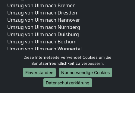
Umzug von Ulm nach Bremen
Umzug von Ulm nach Dresden
Umzug von Ulm nach Hannover
Umzug von Ulm nach Nürnberg
Umzug von Ulm nach Duisburg
Umzug von Ulm nach Bochum
Umzug von Ulm nach Wuppertal
Umzug von Ulm nach Bielefeld
Diese Internetseite verwendet Cookies um die
Umzug von Ulm nach Bonn
Benutzerfreundlichkeit zu verbessern.
Umzug von Ulm nach Münster
Einverstanden
Nur notwendige Cookies
Internationale-Umzüge
Datenschutzerklärung
Umzug von Ulm nach Brasilien
Umzug von Ulm nach Brunei Darussalam
Umzug von Ulm nach Burkina Faso
Umzug von Ulm nach Burundi
Umzug von Ulm nach Chile
Umzug von Ulm nach China