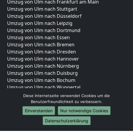
Umzug von Ulm nach Frankfurt am Main
Umzug von Ulm nach Stuttgart
Umzug von Ulm nach Düsseldorf
Umzug von Ulm nach Leipzig
Umzug von Ulm nach Dortmund
Umzug von Ulm nach Essen
Umzug von Ulm nach Bremen
Umzug von Ulm nach Dresden
Umzug von Ulm nach Hannover
Umzug von Ulm nach Nürnberg
Umzug von Ulm nach Duisburg
Umzug von Ulm nach Bochum
Umzug von Ulm nach Wuppertal
Umzug von Ulm nach Bielefeld
Diese Internetseite verwendet Cookies um die
Umzug von Ulm nach Bonn
Benutzerfreundlichkeit zu verbessern.
Umzug von Ulm nach Münster
Einverstanden
Nur notwendige Cookies
Internationale-Umzüge
Datenschutzerklärung
Umzug von Ulm nach Brasilien