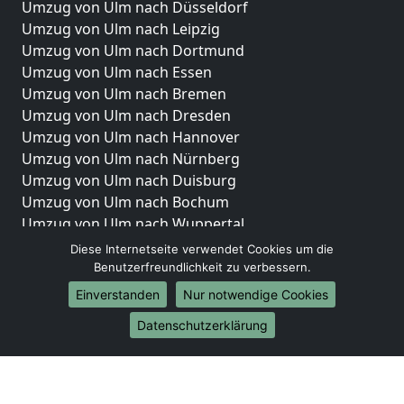
Umzug von Ulm nach Düsseldorf
Umzug von Ulm nach Leipzig
Umzug von Ulm nach Dortmund
Umzug von Ulm nach Essen
Umzug von Ulm nach Bremen
Umzug von Ulm nach Dresden
Umzug von Ulm nach Hannover
Umzug von Ulm nach Nürnberg
Umzug von Ulm nach Duisburg
Umzug von Ulm nach Bochum
Umzug von Ulm nach Wuppertal
Umzug von Ulm nach Bielefeld
Diese Internetseite verwendet Cookies um die
Umzug von Ulm nach Bonn
Benutzerfreundlichkeit zu verbessern.
Umzug von Ulm nach Münster
Einverstanden
Nur notwendige Cookies
Internationale-Umzüge
Datenschutzerklärung
Umzug von Ulm nach Brasilien
Umzug von Ulm nach Brunei Darussalam
Umzug von Ulm nach Burkina Faso