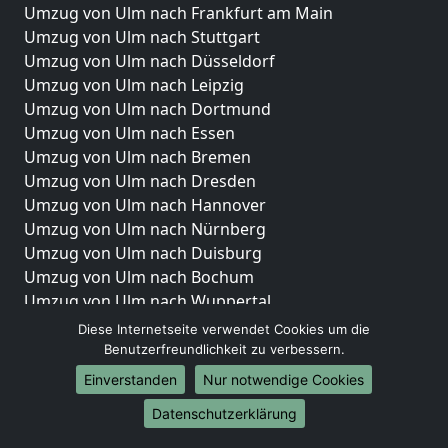
Umzug von Ulm nach Frankfurt am Main
Umzug von Ulm nach Stuttgart
Umzug von Ulm nach Düsseldorf
Umzug von Ulm nach Leipzig
Umzug von Ulm nach Dortmund
Umzug von Ulm nach Essen
Umzug von Ulm nach Bremen
Umzug von Ulm nach Dresden
Umzug von Ulm nach Hannover
Umzug von Ulm nach Nürnberg
Umzug von Ulm nach Duisburg
Umzug von Ulm nach Bochum
Umzug von Ulm nach Wuppertal
Umzug von Ulm nach Bielefeld
Diese Internetseite verwendet Cookies um die
Umzug von Ulm nach Bonn
Benutzerfreundlichkeit zu verbessern.
Umzug von Ulm nach Münster
Einverstanden
Nur notwendige Cookies
Internationale-Umzüge
Datenschutzerklärung
Umzug von Ulm nach Brasilien