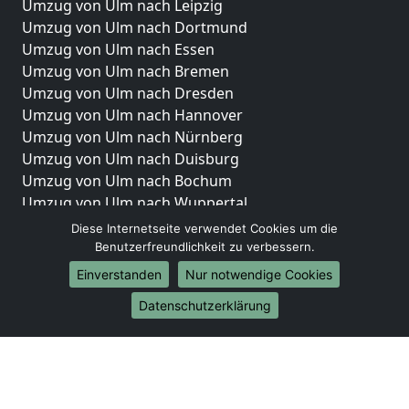
Umzug von Ulm nach Leipzig
Umzug von Ulm nach Dortmund
Umzug von Ulm nach Essen
Umzug von Ulm nach Bremen
Umzug von Ulm nach Dresden
Umzug von Ulm nach Hannover
Umzug von Ulm nach Nürnberg
Umzug von Ulm nach Duisburg
Umzug von Ulm nach Bochum
Umzug von Ulm nach Wuppertal
Umzug von Ulm nach Bielefeld
Diese Internetseite verwendet Cookies um die
Umzug von Ulm nach Bonn
Benutzerfreundlichkeit zu verbessern.
Umzug von Ulm nach Münster
Einverstanden
Nur notwendige Cookies
Internationale-Umzüge
Datenschutzerklärung
Umzug von Ulm nach Brasilien
Umzug von Ulm nach Brunei Darussalam
Umzug von Ulm nach Burkina Faso
Umzug von Ulm nach Burundi