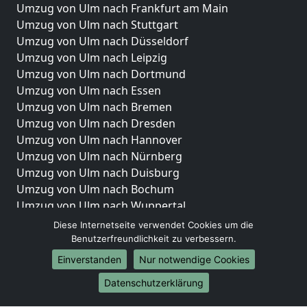
Umzug von Ulm nach Frankfurt am Main
Umzug von Ulm nach Stuttgart
Umzug von Ulm nach Düsseldorf
Umzug von Ulm nach Leipzig
Umzug von Ulm nach Dortmund
Umzug von Ulm nach Essen
Umzug von Ulm nach Bremen
Umzug von Ulm nach Dresden
Umzug von Ulm nach Hannover
Umzug von Ulm nach Nürnberg
Umzug von Ulm nach Duisburg
Umzug von Ulm nach Bochum
Umzug von Ulm nach Wuppertal
Umzug von Ulm nach Bielefeld
Diese Internetseite verwendet Cookies um die
Umzug von Ulm nach Bonn
Benutzerfreundlichkeit zu verbessern.
Umzug von Ulm nach Münster
Einverstanden
Nur notwendige Cookies
Internationale-Umzüge
Datenschutzerklärung
Umzug von Ulm nach Brasilien