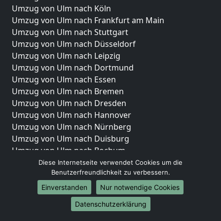
Umzug von Ulm nach Köln
Umzug von Ulm nach Frankfurt am Main
Umzug von Ulm nach Stuttgart
Umzug von Ulm nach Düsseldorf
Umzug von Ulm nach Leipzig
Umzug von Ulm nach Dortmund
Umzug von Ulm nach Essen
Umzug von Ulm nach Bremen
Umzug von Ulm nach Dresden
Umzug von Ulm nach Hannover
Umzug von Ulm nach Nürnberg
Umzug von Ulm nach Duisburg
Umzug von Ulm nach Bochum
Umzug von Ulm nach Wuppertal
Diese Internetseite verwendet Cookies um die
Benutzerfreundlichkeit zu verbessern.
Umzug von Ulm nach Bielefeld
Umzug von Ulm nach Bonn
Einverstanden
Nur notwendige Cookies
Umzug von Ulm nach Münster
Datenschutzerklärung
Internationale-Umzüge