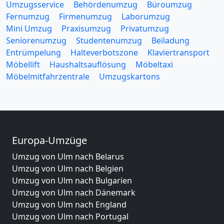
Umzugsservice
Behördenumzug
Büroumzug
Fernumzug
Firmenumzug
Laborumzug
Mini Umzug
Praxisumzug
Privatumzug
Seniorenumzug
Studentenumzug
Beiladung
Entrümpelung
Halteverbotszone
Klaviertransport
Möbellift
Haushaltsauflösung
Möbeltaxi
Möbelmitfahrzentrale
Umzugskartons
Europa-Umzüge
Umzug von Ulm nach Belarus
Umzug von Ulm nach Belgien
Umzug von Ulm nach Bulgarien
Umzug von Ulm nach Dänemark
Umzug von Ulm nach England
Umzug von Ulm nach Portugal