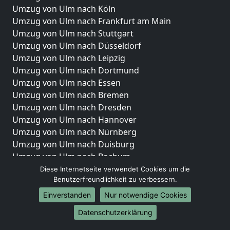
Umzug von Ulm nach Köln
Umzug von Ulm nach Frankfurt am Main
Umzug von Ulm nach Stuttgart
Umzug von Ulm nach Düsseldorf
Umzug von Ulm nach Leipzig
Umzug von Ulm nach Dortmund
Umzug von Ulm nach Essen
Umzug von Ulm nach Bremen
Umzug von Ulm nach Dresden
Umzug von Ulm nach Hannover
Umzug von Ulm nach Nürnberg
Umzug von Ulm nach Duisburg
Umzug von Ulm nach Bochum
Umzug von Ulm nach Wuppertal
Diese Internetseite verwendet Cookies um die
Benutzerfreundlichkeit zu verbessern.
Umzug von Ulm nach Bielefeld
Umzug von Ulm nach Bonn
Einverstanden
Nur notwendige Cookies
Umzug von Ulm nach Münster
Datenschutzerklärung
Internationale-Umzüge