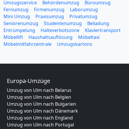
Umzugsservice
Behördenumzug
Büroumzug
Fernumzug
Firmenumzug
Laborumzug
Mini Umzug
Praxisumzug
Privatumzug
Seniorenumzug
Studentenumzug
Beiladung
Entrümpelung
Halteverbotszone
Klaviertransport
Möbellift
Haushaltsauflösung
Möbeltaxi
Möbelmitfahrzentrale
Umzugskartons
Europa-Umzüge
Umzug von Ulm nach Belarus
Umzug von Ulm nach Belgien
Umzug von Ulm nach Bulgarien
Umzug von Ulm nach Dänemark
Umzug von Ulm nach England
Umzug von Ulm nach Portugal