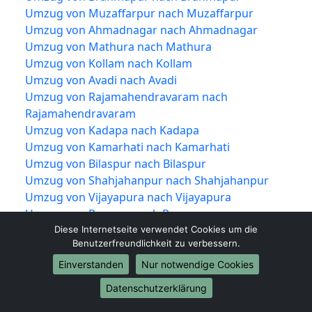
Umzug von Muzaffarpur nach Muzaffarpur
Umzug von Ahmadnagar nach Ahmadnagar
Umzug von Mathura nach Mathura
Umzug von Kollam nach Kollam
Umzug von Avadi nach Avadi
Umzug von Rajamahendravaram nach
Rajamahendravaram
Umzug von Kadapa nach Kadapa
Umzug von Kamarhati nach Kamarhati
Umzug von Bilaspur nach Bilaspur
Umzug von Shahjahanpur nach Shahjahanpur
Umzug von Vijayapura nach Vijayapura
Umzug von Rampur nach Rampur
Umzug von Shivamogga nach Shivamogga
Diese Internetseite verwendet Cookies um die
Benutzerfreundlichkeit zu verbessern.
Umzug von Chandrapur nach Chandrapur
Umzug von Junagadh nach Junagadh
Einverstanden
Nur notwendige Cookies
Umzug von Thrissur nach Thrissur
Datenschutzerklärung
Umzug von Alwar nach Alwar