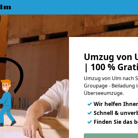
Ulm
Umzug von U
| 100 % Gra
Umzug von Ulm nach Sc
Groupage - Beiladung i
Überseeumzüge.
✓
Wir helfen Ihne
✓
Schnell & unverb
✓
Finden Sie das 