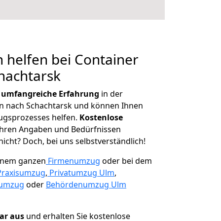
 helfen bei Container
hachtarsk
r
umfangreiche Erfahrung
in der
 nach Schachtarsk und können Ihnen
ugsprozesses helfen.
K
ostenlose
 Ihren Angaben und Bedürfnissen
icht? Doch, bei uns selbstverständlich!
einem ganzen
Firmenumzug
oder bei dem
Praxisumzug
,
Privatumzug Ulm
,
numzug
oder
Behördenumzug Ulm
lar aus
und erhalten Sie kostenlose