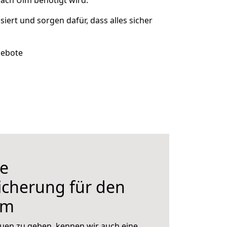
ach Ulm benötigt wird.
siert und sorgen dafür, dass alles sicher
gebote
e
icherung für den
lm
uen zu geben, kennen wir auch eine