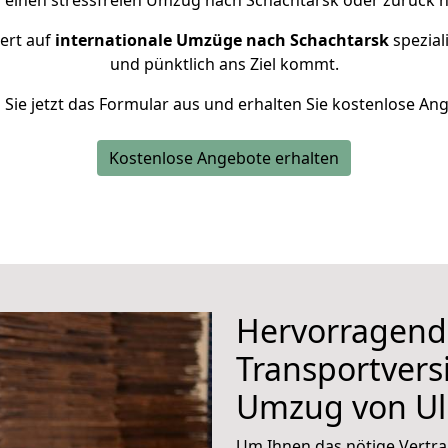
r einen stressfreien Umzug nach Schachtarsk oder zurück n
iert auf
internationale Umzüge nach Schachtarsk
speziali
und pünktlich ans Ziel kommt.
n Sie jetzt das Formular aus und erhalten Sie kostenlose An
Kostenlose Angebote erhalten
Hervorragend
Transportvers
Umzug von U
Um Ihnen das nötige Vertra