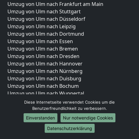
Umzug von Ulm nach Frankfurt am Main
Umzug von Ulm nach Stuttgart
Umzug von Ulm nach Düsseldorf
Umzug von Ulm nach Leipzig
Umzug von Ulm nach Dortmund
Umzug von Ulm nach Essen
Umzug von Ulm nach Bremen
Umzug von Ulm nach Dresden
Umzug von Ulm nach Hannover
Umzug von Ulm nach Nürnberg
Umzug von Ulm nach Duisburg
Umzug von Ulm nach Bochum
Umzug von Ulm nach Wuppertal
Umzug von Ulm nach Bielefeld
Diese Internetseite verwendet Cookies um die
Umzug von Ulm nach Bonn
Benutzerfreundlichkeit zu verbessern.
Umzug von Ulm nach Münster
Einverstanden
Nur notwendige Cookies
Internationale-Umzüge
Datenschutzerklärung
Umzug von Ulm nach Brasilien