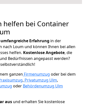
 helfen bei Container
oum
r
umfangreiche Erfahrung
in der
 nach Loum und können Ihnen bei allen
sses helfen.
K
ostenlose Angebote
, die
und Bedürfnissen angepasst werden?
 selbstverständlich!
einem ganzen
Firmenumzug
oder bei dem
Praxisumzug
,
Privatumzug Ulm
,
numzug
oder
Behördenumzug Ulm
lar aus
und erhalten Sie kostenlose