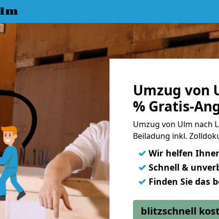
Ulm
Umzug von U
% Gratis-An
Umzug von Ulm nach Lo
Beiladung inkl. Zolld
✓
Wir helfen Ihne
✓
Schnell & unverb
✓
Finden Sie das 
blitzschnell ko