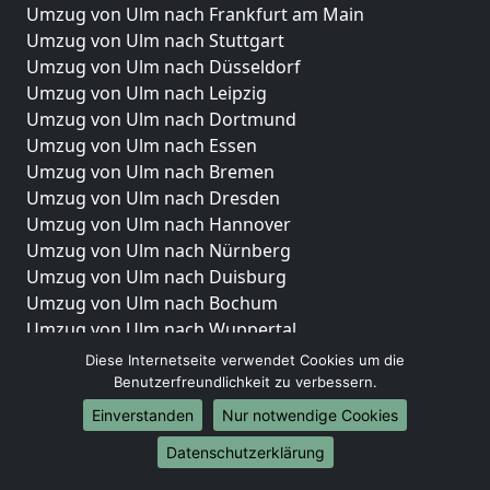
Umzug von Ulm nach Frankfurt am Main
Umzug von Ulm nach Stuttgart
Umzug von Ulm nach Düsseldorf
Umzug von Ulm nach Leipzig
Umzug von Ulm nach Dortmund
Umzug von Ulm nach Essen
Umzug von Ulm nach Bremen
Umzug von Ulm nach Dresden
Umzug von Ulm nach Hannover
Umzug von Ulm nach Nürnberg
Umzug von Ulm nach Duisburg
Umzug von Ulm nach Bochum
Umzug von Ulm nach Wuppertal
Umzug von Ulm nach Bielefeld
Diese Internetseite verwendet Cookies um die
Umzug von Ulm nach Bonn
Benutzerfreundlichkeit zu verbessern.
Umzug von Ulm nach Münster
Einverstanden
Nur notwendige Cookies
Internationale-Umzüge
Datenschutzerklärung
Umzug von Ulm nach Brasilien