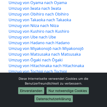
Umzug von Oyama nach Oyama
Umzug von Iwata nach Iwata
Umzug von Obihiro nach Obihiro
Umzug von Takaoka nach Takaoka
Umzug von Niiza nach Niiza
Umzug von Kushiro nach Kushiro
Umzug von Ube nach Ube
Umzug von Hadano nach Hadano
Umzug von Miyakonojō nach Miyakonojō
Umzug von Matsusaka nach Matsusaka
Umzug von Ōgaki nach Ōgaki
Umzug von Hitachinaka nach Hitachinaka
Umzug von Tochigi nach Tochigi
Umzug von Ueda nach Ueda
Diese Internetseite verwendet Cookies um die
Umzug von Kariya nach Kariya
Benutzerfreundlichkeit zu verbessern.
Umzug von Noda nach Noda
Einverstanden
Nur notwendige Cookies
Umzug von Kawanishi nach Kawanishi
Datenschutzerklärung
Umzug von Higashimurayama nach
Higashimurayama