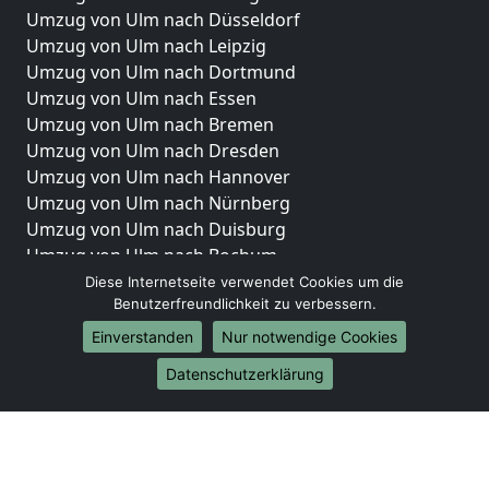
Umzug von Ulm nach Düsseldorf
Umzug von Ulm nach Leipzig
Umzug von Ulm nach Dortmund
Umzug von Ulm nach Essen
Umzug von Ulm nach Bremen
Umzug von Ulm nach Dresden
Umzug von Ulm nach Hannover
Umzug von Ulm nach Nürnberg
Umzug von Ulm nach Duisburg
Umzug von Ulm nach Bochum
Umzug von Ulm nach Wuppertal
Diese Internetseite verwendet Cookies um die
Benutzerfreundlichkeit zu verbessern.
Umzug von Ulm nach Bielefeld
Umzug von Ulm nach Bonn
Einverstanden
Nur notwendige Cookies
Umzug von Ulm nach Münster
Datenschutzerklärung
Internationale-Umzüge
Umzug von Ulm nach Brasilien
Umzug von Ulm nach Brunei Darussalam