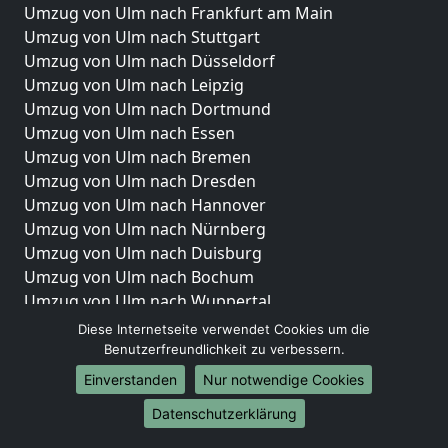
Umzug von Ulm nach Frankfurt am Main
Umzug von Ulm nach Stuttgart
Umzug von Ulm nach Düsseldorf
Umzug von Ulm nach Leipzig
Umzug von Ulm nach Dortmund
Umzug von Ulm nach Essen
Umzug von Ulm nach Bremen
Umzug von Ulm nach Dresden
Umzug von Ulm nach Hannover
Umzug von Ulm nach Nürnberg
Umzug von Ulm nach Duisburg
Umzug von Ulm nach Bochum
Umzug von Ulm nach Wuppertal
Umzug von Ulm nach Bielefeld
Diese Internetseite verwendet Cookies um die
Umzug von Ulm nach Bonn
Benutzerfreundlichkeit zu verbessern.
Umzug von Ulm nach Münster
Einverstanden
Nur notwendige Cookies
Internationale-Umzüge
Datenschutzerklärung
Umzug von Ulm nach Brasilien