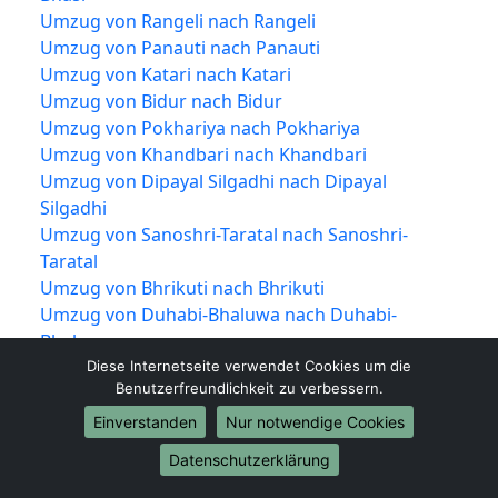
Umzug von Rangeli nach Rangeli
Umzug von Panauti nach Panauti
Umzug von Katari nach Katari
Umzug von Bidur nach Bidur
Umzug von Pokhariya nach Pokhariya
Umzug von Khandbari nach Khandbari
Umzug von Dipayal Silgadhi nach Dipayal
Silgadhi
Umzug von Sanoshri-Taratal nach Sanoshri-
Taratal
Umzug von Bhrikuti nach Bhrikuti
Umzug von Duhabi-Bhaluwa nach Duhabi-
Bhaluwa
Umzug von Shankharapur nach Shankharapur
Diese Internetseite verwendet Cookies um die
Benutzerfreundlichkeit zu verbessern.
Umzug von Dudhauli nach Dudhauli
Umzug von Sabaila nach Sabaila
Einverstanden
Nur notwendige Cookies
Umzug von Banepa nach Banepa
Datenschutzerklärung
Umzug von Phidim nach Phidim