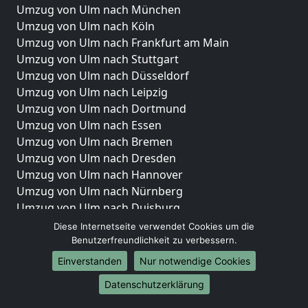
Umzug von Ulm nach München
Umzug von Ulm nach Köln
Umzug von Ulm nach Frankfurt am Main
Umzug von Ulm nach Stuttgart
Umzug von Ulm nach Düsseldorf
Umzug von Ulm nach Leipzig
Umzug von Ulm nach Dortmund
Umzug von Ulm nach Essen
Umzug von Ulm nach Bremen
Umzug von Ulm nach Dresden
Umzug von Ulm nach Hannover
Umzug von Ulm nach Nürnberg
Umzug von Ulm nach Duisburg
Umzug von Ulm nach Bochum
Diese Internetseite verwendet Cookies um die
Umzug von Ulm nach Wuppertal
Benutzerfreundlichkeit zu verbessern.
Umzug von Ulm nach Bielefeld
Einverstanden
Nur notwendige Cookies
Umzug von Ulm nach Bonn
Datenschutzerklärung
Umzug von Ulm nach Münster