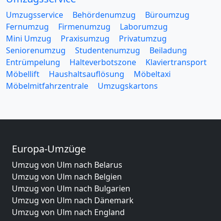
Umzugsservice
Behördenumzug
Büroumzug
Fernumzug
Firmenumzug
Laborumzug
Mini Umzug
Praxisumzug
Privatumzug
Seniorenumzug
Studentenumzug
Beiladung
Entrümpelung
Halteverbotszone
Klaviertransport
Möbellift
Haushaltsauflösung
Möbeltaxi
Möbelmitfahrzentrale
Umzugskartons
Europa-Umzüge
Umzug von Ulm nach Belarus
Umzug von Ulm nach Belgien
Umzug von Ulm nach Bulgarien
Umzug von Ulm nach Dänemark
Umzug von Ulm nach England